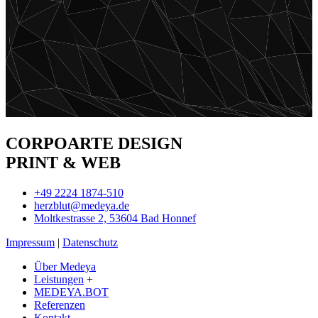
CORPOARTE DESIGN
PRINT & WEB
+49 2224 1874-510
herzblut@medeya.de
Moltkestrasse 2, 53604 Bad Honnef
Impressum
|
Datenschutz
Über Medeya
Leistungen
+
MEDEYA.BOT
Referenzen
Kontakt